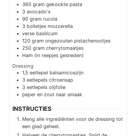
360
gram
gekookte pasta
3
avocado's
90
gram
rucola
3
bolletjes
mozzerella
verse basilicum
120
gram
ongezouten pistachenootjes
250
gram
cherrytomaatjes
Ham (in reepjes gesneden)
Dressing
1,5
eetlepel
balsamicoazijn
3
eetlepels
citroensap
3
eetlepels
olijfolie
peper en zout naar smaak
INSTRUCTIES
Meng alle ingrediënten voor de dressing tot
een glad geheel.
Halveer de cherrytomaatjes. Snijd de