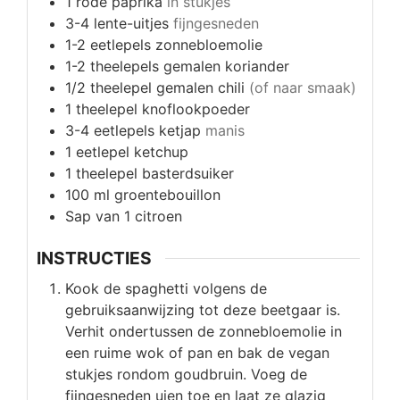
1
rode paprika
in stukjes
3-4
lente-uitjes
fijngesneden
1-2
eetlepels
zonnebloemolie
1-2
theelepels
gemalen koriander
1/2
theelepel
gemalen chili
(of naar smaak)
1
theelepel
knoflookpoeder
3-4
eetlepels
ketjap
manis
1
eetlepel
ketchup
1
theelepel
basterdsuiker
100
ml
groentebouillon
Sap van 1 citroen
INSTRUCTIES
Kook de spaghetti volgens de
gebruiksaanwijzing tot deze beetgaar is.
Verhit ondertussen de zonnebloemolie in
een ruime wok of pan en bak de vegan
stukjes rondom goudbruin. Voeg de
fijngesneden uien toe en laat ze glazig