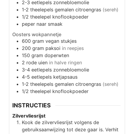
2-3
eetlepels
zonnebloemolie
1-2
theelepels
gemalen citroengras
(sereh)
1/2
theelepel
knoflookpoeder
peper naar smaak
Oosters wokpannetje
600
gram
vegan stukjes
200
gram
paksoi
in reepjes
150
gram
doperwten
2
rode uien
in halve ringen
3-4
eetlepels
zonnebloemolie
4-5
eetlepels
ketjapsaus
1-2
theelepels
gemalen citroengras
(sereh)
1/2
theelepel
knoflookpoeder
INSTRUCTIES
Zilvervliesrijst
Kook de zilvervliesrijst volgens de
gebruiksaanwijzing tot deze gaar is. Verhit