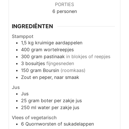
PORTIES
6
personen
INGREDIËNTEN
Stamppot
1,5
kg
kruimige aardappelen
400
gram
wortelreepjes
300
gram
pastinaak
in blokjes of reepjes
3
bosuitjes
fijngesneden
150
gram
Boursin
(roomkaas)
Zout en peper, naar smaak
Jus
Jus
25
gram
boter per zakje jus
250
ml
water per zakje jus
Vlees of vegetarisch
6
Quornworsten of sukadelappen