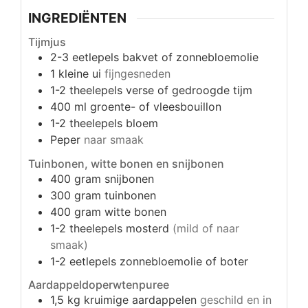
INGREDIËNTEN
Tijmjus
2-3
eetlepels
bakvet of zonnebloemolie
1
kleine ui
fijngesneden
1-2
theelepels
verse of gedroogde tijm
400
ml
groente- of vleesbouillon
1-2
theelepels
bloem
Peper
naar smaak
Tuinbonen, witte bonen en snijbonen
400
gram
snijbonen
300
gram
tuinbonen
400
gram
witte bonen
1-2
theelepels
mosterd
(mild of naar
smaak)
1-2
eetlepels
zonnebloemolie of boter
Aardappeldoperwtenpuree
1,5
kg
kruimige aardappelen
geschild en in