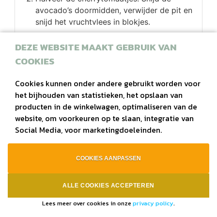
avocado’s doormidden, verwijder de pit en
snijd het vruchtvlees in blokjes.
Meng de pasta met de dressing, tomaatjes,
DEZE WEBSITE MAAKT GEBRUIK VAN
ham en rucola. Scheur de mozzarella in
stukjes en meng deze door de salade. Voeg
COOKIES
als laatste de avocado toe en schep
voorzichtig om.
Cookies kunnen onder andere gebruikt worden voor
het bijhouden van statistieken, het opslaan van
Verdeel de pastasalade over diepe borden
producten in de winkelwagen, optimaliseren van de
en garneer met verse basilicum en
website, om voorkeuren op te slaan, integratie van
pistachenootjes.
Social Media, voor marketingdoeleinden.
COOKIES AANPASSEN
ALLE COOKIES ACCEPTEREN
Lees meer over cookies in onze
privacy policy
.