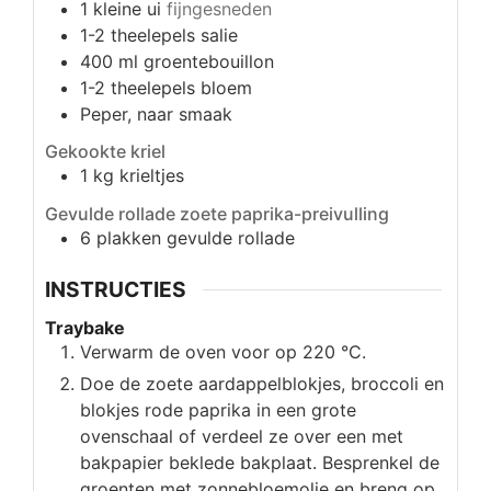
1
kleine ui
fijngesneden
1-2
theelepels
salie
400
ml
groentebouillon
1-2
theelepels
bloem
Peper, naar smaak
Gekookte kriel
1
kg
krieltjes
Gevulde rollade zoete paprika-preivulling
6
plakken
gevulde rollade
INSTRUCTIES
Traybake
Verwarm de oven voor op 220 °C.
Doe de zoete aardappelblokjes, broccoli en
blokjes rode paprika in een grote
ovenschaal of verdeel ze over een met
bakpapier beklede bakplaat. Besprenkel de
groenten met zonnebloemolie en breng op