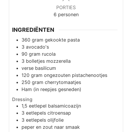
PORTIES
6
personen
INGREDIËNTEN
360
gram
gekookte pasta
3
avocado's
90
gram
rucola
3
bolletjes
mozzerella
verse basilicum
120
gram
ongezouten pistachenootjes
250
gram
cherrytomaatjes
Ham (in reepjes gesneden)
Dressing
1,5
eetlepel
balsamicoazijn
3
eetlepels
citroensap
3
eetlepels
olijfolie
peper en zout naar smaak