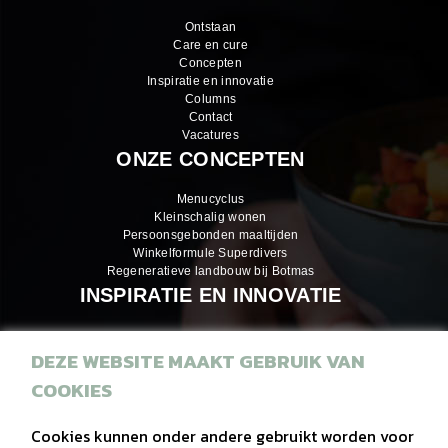
Ontstaan
Care en cure
Concepten
Inspiratie en innovatie
Columns
Contact
Vacatures
ONZE CONCEPTEN
Menucyclus
Kleinschalig wonen
Persoonsgebonden maaltijden
Winkelformule Superdivers
Regeneratieve landbouw bij Botmas
INSPIRATIE EN INNOVATIE
DEZE WEBSITE MAAKT GEBRUIK VAN
Inspiratiemagazines
COOKIES
Recepten
Eiwitrijke hapjes
Cookies kunnen onder andere gebruikt worden voor