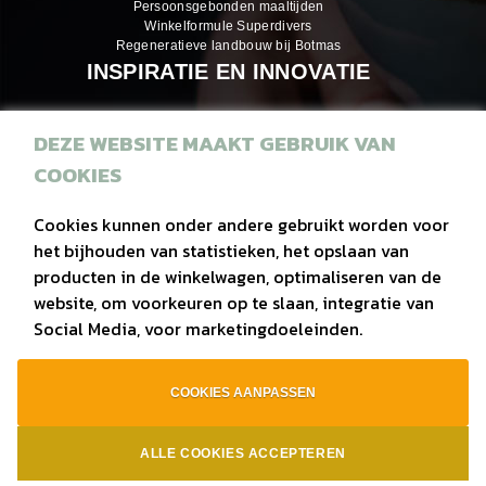
Persoonsgebonden maaltijden
Winkelformule Superdivers
Regeneratieve landbouw bij Botmas
INSPIRATIE EN INNOVATIE
DEZE WEBSITE MAAKT GEBRUIK VAN
Inspiratiemagazines
COOKIES
Recepten
Eiwitrijke hapjes
Cookies kunnen onder andere gebruikt worden voor
het bijhouden van statistieken, het opslaan van
Duurzaam
producten in de winkelwagen, optimaliseren van de
Regionaal
website, om voorkeuren op te slaan, integratie van
Social Media, voor marketingdoeleinden.
Vega(n)
COOKIES AANPASSEN
privacy
|
contact
|
bouw van website Webba
ALLE COOKIES ACCEPTEREN