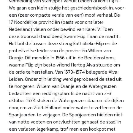
vermelding van stamppot vanuit Leiden afkomstig is.
We gaan een klein stukje het geschiedenisboek in, voor
een (zeer compacte versie van een) mooi verhaal. De
17 Noordelijke provinciën (basis voor ons later
Nederland) vielen onder bewind van Karel V. Toen
deze troonsafstand deed, kwam Filip II aan de macht.
Het botste tussen deze streng katholieke Filip en de
protestantse leider van de provinciën Willem van
Oranje. Dit mondde in 1566 uit in de Beeldenstorm,
waarna Filip zijn beste vriend Hertog Alva stuurde om
de orde te herstellen. Van 1573-1574 belegerde Alva
Leiden. Onder zijn leiding werd geprobeerd de stad uit
te hongeren. Willem van Oranje en de Watergeuzen
bedachten een reddingsplan. In de nacht van 2-3
oktober 1574 staken de Watergeuzen daarom de dijken
door, om zo Zuid-Holland onder water te zetten en de
Spanjaarden te verjagen. De Spanjaarden hielden niet
van natte voeten en ontvluchtten gehaast de stad. In
een verlaten legerkamp, trof men een kookpot met