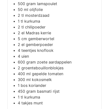
500
gram
lamspoulet
50
ml
olijfolie
2
tl
mosterdzaad
1
tl
kurkuma
2
tl
chilipoeder
2
el
Madras kerrie
5
cm
gemberwortel
2
el
gemberpoeder
4
teentjes
knoflook
4
uien
600
gram
zoete aardappelen
2
groentebouillonblokjes
400
ml
gepelde tomaten
300
ml
kokosmelk
1
bos
koriander
450
gram
basmati rijst
1
tl
kurkuma
4
takjes
munt