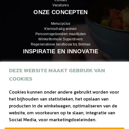
Contact
Vacatures
ONZE CONCEPTEN
Menucyclus
Kleinschalig wonen
Persoonsgebonden maaltijden
Winkelformule Superdivers
Regeneratieve landbouw bij Botmas
INSPIRATIE EN INNOVATIE
DEZE WEBSITE MAAKT GEBRUIK VAN
Inspiratiemagazines
COOKIES
Recepten
Eiwitrijke hapjes
Cookies kunnen onder andere gebruikt worden voor
het bijhouden van statistieken, het opslaan van
Duurzaam
producten in de winkelwagen, optimaliseren van de
Regionaal
website, om voorkeuren op te slaan, integratie van
Social Media, voor marketingdoeleinden.
Vega(n)