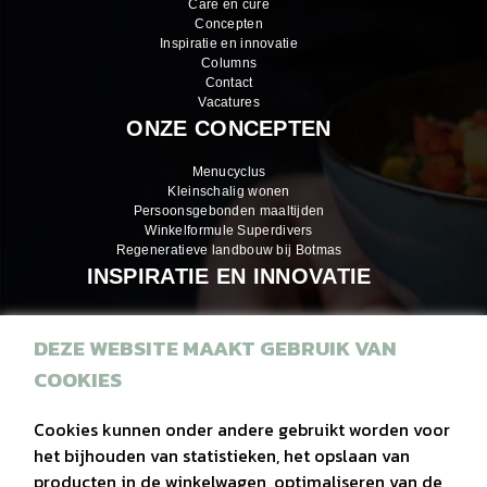
Care en cure
Concepten
Inspiratie en innovatie
Columns
Contact
Vacatures
ONZE CONCEPTEN
Menucyclus
Kleinschalig wonen
Persoonsgebonden maaltijden
Winkelformule Superdivers
Regeneratieve landbouw bij Botmas
INSPIRATIE EN INNOVATIE
DEZE WEBSITE MAAKT GEBRUIK VAN
Inspiratiemagazines
COOKIES
Recepten
Eiwitrijke hapjes
Cookies kunnen onder andere gebruikt worden voor
het bijhouden van statistieken, het opslaan van
Duurzaam
producten in de winkelwagen, optimaliseren van de