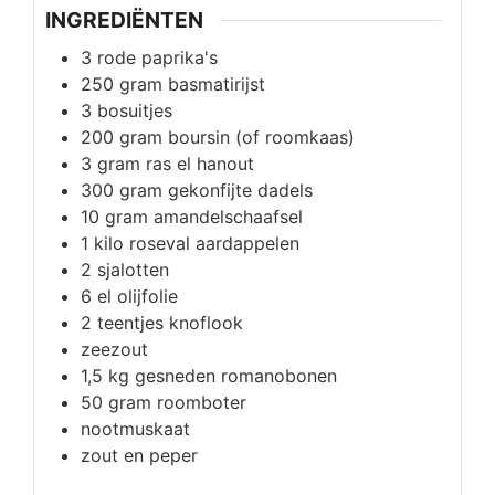
INGREDIËNTEN
3
rode paprika's
250
gram
basmatirijst
3
bosuitjes
200
gram
boursin (of roomkaas)
3
gram
ras el hanout
300
gram
gekonfijte dadels
10
gram
amandelschaafsel
1
kilo
roseval aardappelen
2
sjalotten
6
el
olijfolie
2
teentjes
knoflook
zeezout
1,5
kg
gesneden romanobonen
50
gram
roomboter
nootmuskaat
zout en peper