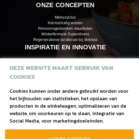
ONZE CONCEPTEN
Menucyclus
Kleinschalig wonen
Persoonsgebonden maaltijden
Winkelformule Superdivers
Regeneratieve landbouw bij Botmas
INSPIRATIE EN INNOVATIE
DEZE WEBSITE MAAKT GEBRUIK VAN
Inspiratiemagazines
COOKIES
Recepten
Eiwitrijke hapjes
Cookies kunnen onder andere gebruikt worden voor
het bijhouden van statistieken, het opslaan van
Duurzaam
producten in de winkelwagen, optimaliseren van de
Regionaal
website, om voorkeuren op te slaan, integratie van
Social Media, voor marketingdoeleinden.
Vega(n)