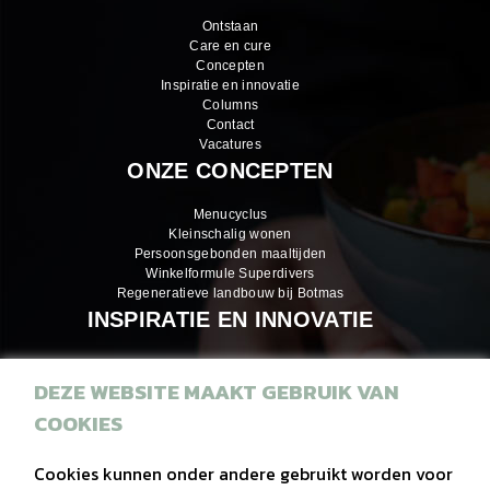
Ontstaan
Care en cure
Concepten
Inspiratie en innovatie
Columns
Contact
Vacatures
ONZE CONCEPTEN
Menucyclus
Kleinschalig wonen
Persoonsgebonden maaltijden
Winkelformule Superdivers
Regeneratieve landbouw bij Botmas
INSPIRATIE EN INNOVATIE
DEZE WEBSITE MAAKT GEBRUIK VAN
Inspiratiemagazines
COOKIES
Recepten
Eiwitrijke hapjes
Cookies kunnen onder andere gebruikt worden voor