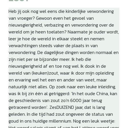
Heb jij ook nog wel eens die kinderlijke verwondering
van vroeger? Gewoon even het gevoel van
nieuwsgierigheid, verbazing en verwondering over de
wereld om je heen toelaten? Naarmate je ouder wordt,
leer je hoe de wereld in elkaar steekt en nemen
verwachtingen steeds vaker de plaats in van
verwondering. De dagelijkse dingen worden normaal en
zijn niet per se bijzonder meer. Ik heb die
nieuwsgierigheid af en toe nog wel. Ik dook in de
wereld van (keuken)zout, waar ik door mijn opleiding
en ervaring wel het een en ander van weet, maar
natuurlijk niet alles. Op zoek naar een leuke inleiding,
was ik bij zin één al getriggerd: ‘In het oude China, kan
de geschiedenis van zout zo’n 6000 jaar terug
getraceerd worden’. ZesDUIZEND jaar, dat is lang
geleden. In die tijd had zout ongeveer de status van
goud in ons huidige millennium. Nog een leuk weetje:
Het woord salaris stamt af van het Latijnse woord voor