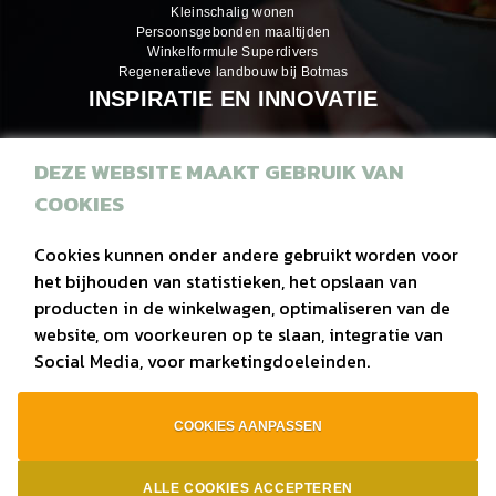
Kleinschalig wonen
Persoonsgebonden maaltijden
Winkelformule Superdivers
Regeneratieve landbouw bij Botmas
INSPIRATIE EN INNOVATIE
DEZE WEBSITE MAAKT GEBRUIK VAN
Inspiratiemagazines
COOKIES
Recepten
Eiwitrijke hapjes
Cookies kunnen onder andere gebruikt worden voor
het bijhouden van statistieken, het opslaan van
Duurzaam
producten in de winkelwagen, optimaliseren van de
Regionaal
website, om voorkeuren op te slaan, integratie van
Social Media, voor marketingdoeleinden.
Vega(n)
COOKIES AANPASSEN
privacy
|
contact
|
bouw van website Webba
ALLE COOKIES ACCEPTEREN