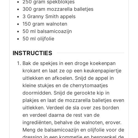
250
gram
spekblokjes
300
gram
mozzarella balletjes
3
Granny Smith appels
150
gram
walnoten
50
ml
balsamicoazijn
50
ml
olijfolie
INSTRUCTIES
Bak de spekjes in een droge koekenpan
krokant en laat ze op een keukenpapiertje
uitlekken en afkoelen. Snijd de appel in
kleine stukjes en de cherrytomaatjes
doormidden. Snijd de gerookte kip in
plakjes en laat de mozzarella balletjes even
uitlekken. Verdeel de sla over zes borden
en verdeel daarna de rest van de
ingrediënten, behalve de walnoten, erover.
Meng de balsamicoazijn en olijfolie voor de
dressing in een kommetje en besprenkel de