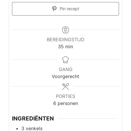
Pin recept
BEREIDINGSTIJD
minuten
35
min
GANG
Voorgerecht
PORTIES
6
personen
INGREDIËNTEN
3
venkels