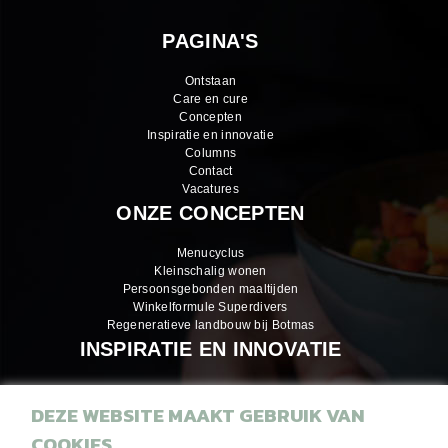
PAGINA'S
Ontstaan
Care en cure
Concepten
Inspiratie en innovatie
Columns
Contact
Vacatures
ONZE CONCEPTEN
Menucyclus
Kleinschalig wonen
Persoonsgebonden maaltijden
Winkelformule Superdivers
Regeneratieve landbouw bij Botmas
INSPIRATIE EN INNOVATIE
DEZE WEBSITE MAAKT GEBRUIK VAN
Inspiratiemagazines
COOKIES
Recepten