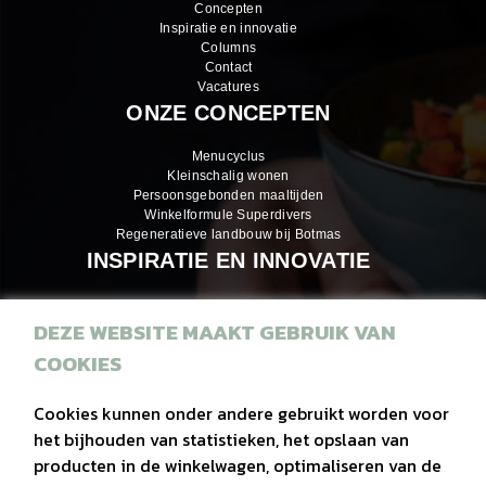
Concepten
Inspiratie en innovatie
Columns
Contact
Vacatures
ONZE CONCEPTEN
Menucyclus
Kleinschalig wonen
Persoonsgebonden maaltijden
Winkelformule Superdivers
Regeneratieve landbouw bij Botmas
INSPIRATIE EN INNOVATIE
DEZE WEBSITE MAAKT GEBRUIK VAN
Inspiratiemagazines
COOKIES
Recepten
Eiwitrijke hapjes
Cookies kunnen onder andere gebruikt worden voor
het bijhouden van statistieken, het opslaan van
Duurzaam
producten in de winkelwagen, optimaliseren van de
Regionaal