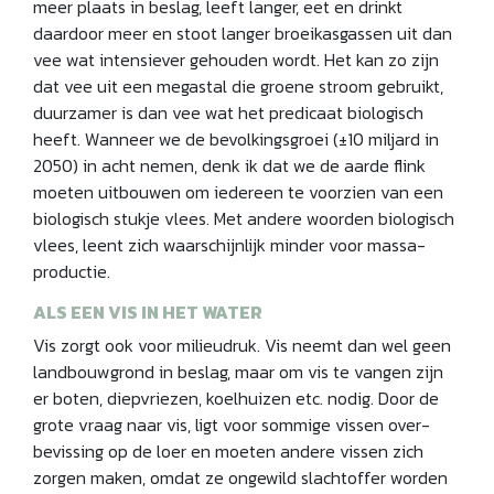
meer plaats in beslag, leeft langer, eet en drinkt
daardoor meer en stoot langer broeikasgassen uit dan
vee wat intensiever gehouden wordt. Het kan zo zijn
dat vee uit een megastal die groene stroom gebruikt,
duurzamer is dan vee wat het predi­caat biologisch
heeft. Wanneer we de bevolkingsgroei (±10 miljard in
2050) in acht nemen, denk ik dat we de aarde flink
moeten uitbouwen om iedereen te voorzien van een
biologisch stukje vlees. Met andere woorden biologisch
vlees, leent zich waarschijnlijk minder voor massa­
productie.
ALS EEN VIS IN HET WATER
Vis zorgt ook voor milieudruk. Vis neemt dan wel geen
landbouwgrond in beslag, maar om vis te vangen zijn
er boten, diepvriezen, koelhuizen etc. nodig. Door de
grote vraag naar vis, ligt voor sommige vissen over­
bevissing op de loer en moeten andere vissen zich
zorgen maken, omdat ze ongewild slachtoffer worden