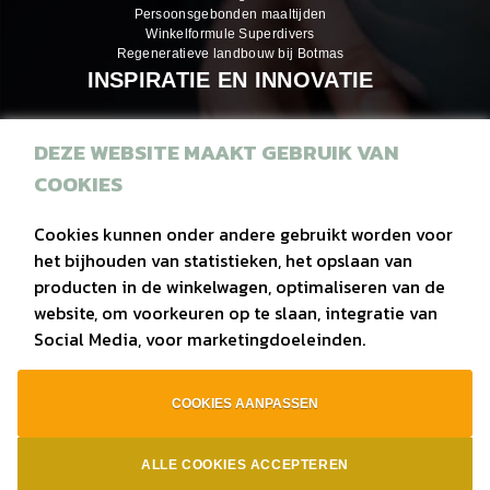
Persoonsgebonden maaltijden
Winkelformule Superdivers
Regeneratieve landbouw bij Botmas
INSPIRATIE EN INNOVATIE
DEZE WEBSITE MAAKT GEBRUIK VAN
Inspiratiemagazines
COOKIES
Recepten
Eiwitrijke hapjes
Cookies kunnen onder andere gebruikt worden voor
het bijhouden van statistieken, het opslaan van
Duurzaam
producten in de winkelwagen, optimaliseren van de
Regionaal
website, om voorkeuren op te slaan, integratie van
Social Media, voor marketingdoeleinden.
Vega(n)
COOKIES AANPASSEN
privacy
|
contact
|
bouw van website Webba
ALLE COOKIES ACCEPTEREN